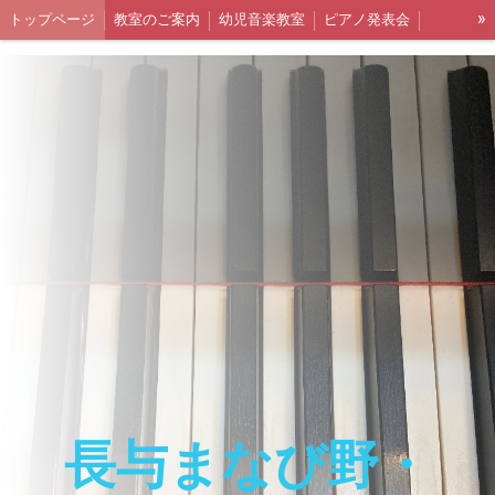
»
トップページ
教室のご案内
幼児音楽教室
ピアノ発表会
音脳リトミック教室
リトミック生徒さんの声
リトミック出張レッスン
シニアリトミック
長与まなび野・