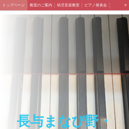
»
トップページ
教室のご案内
幼児音楽教室
ピアノ発表会
音脳リトミック教室
リトミック生徒さんの声
リトミック出張レッスン
シニアリトミック
長与まなび野・